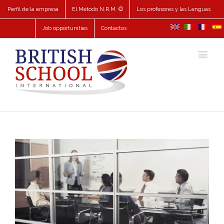
Perfil de la empresa
El Método N.R.M. ©
Los profesores y las Lenguas
Job opportunities
Contactos