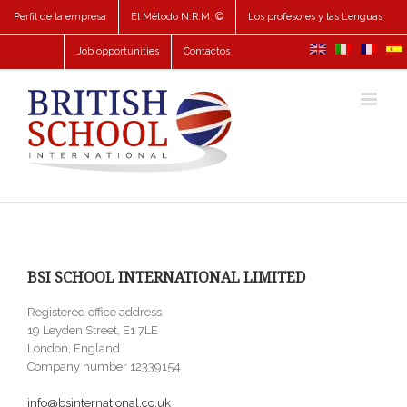
Perfil de la empresa
El Método N.R.M. ©
Los profesores y las Lenguas
Job opportunities
Contactos
BSI SCHOOL INTERNATIONAL LIMITED
Registered office address
19 Leyden Street, E1 7LE
London, England
Company number 12339154
info@bsinternational.co.uk