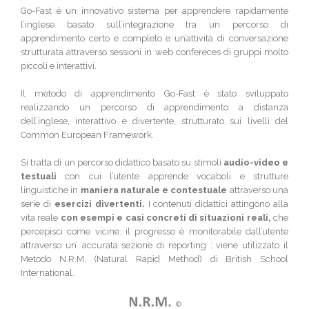
Go-Fast è un innovativo sistema per apprendere rapidamente
l’inglese basato sull’integrazione tra un percorso di
apprendimento certo e completo e un’attività di conversazione
strutturata attraverso sessioni in web confereces di gruppi molto
piccoli e interattivi.
Il metodo di apprendimento Go-Fast è stato sviluppato
realizzando un percorso di apprendimento a distanza
dell’inglese, interattivo e divertente, strutturato sui livelli del
Common European Framework.
Si tratta di un percorso didattico basato su stimoli
audio-video e
testuali
con cui l’utente apprende vocaboli e strutture
linguistiche in
maniera naturale e contestuale
attraverso una
serie di
esercizi divertenti.
I contenuti didattici attingono alla
vita reale
con esempi e casi concreti di situazioni reali,
che
percepisci come vicine: il progresso è monitorabile dall’utente
attraverso un’ accurata sezione di reporting : viene utilizzato il
Metodo N.R.M. (Natural Rapid Method) di British School
International.