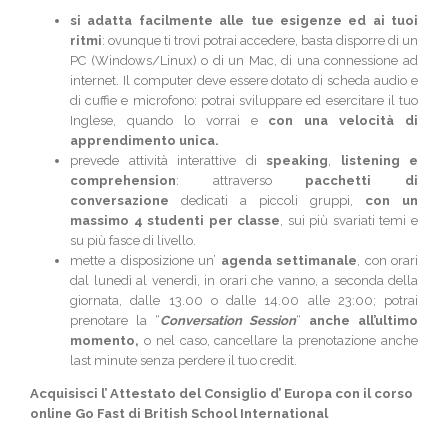
si adatta facilmente alle tue esigenze ed ai tuoi
ritmi
: ovunque ti trovi potrai accedere, basta disporre di un
PC (Windows/Linux) o di un Mac, di una connessione ad
internet. Il computer deve essere dotato di scheda audio e
di cuffie e microfono: potrai sviluppare ed esercitare il tuo
Inglese, quando lo vorrai e
con una velocità di
apprendimento unica.
prevede attività interattive di
speaking
,
listening e
comprehension
: attraverso
pacchetti di
conversazione
dedicati a piccoli gruppi,
con un
massimo 4 studenti per classe
, sui più svariati temi e
su più fasce di livello.
mette a disposizione un’
agenda settimanale
, con orari
dal lunedì al venerdì, in orari che vanno, a seconda della
giornata, dalle 13.00 o dalle 14.00 alle 23:00; potrai
prenotare la “
Conversation Session
“
anche all’ultimo
momento,
o nel caso, cancellare la prenotazione anche
last minute senza perdere il tuo credit.
Acquisisci l’ Attestato del Consiglio d’ Europa con il corso
online Go Fast di British School International