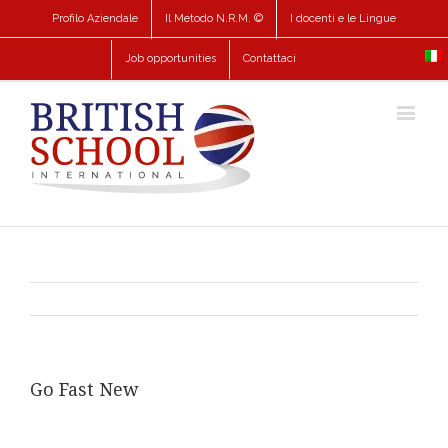
Profilo Aziendale
Il Metodo N.R.M. ©
I docenti e le Lingue
Job opportunities
Contattaci
Go Fast New